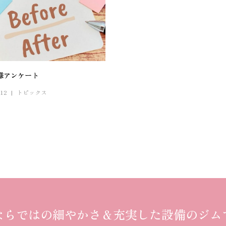
様アンケート
.12
トピックス
ならではの細やかさ
＆
充実した設備のジム