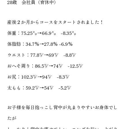
28歳 会社員（育休中）
産後２か月からコースをスタートされました！
体重：75.25㌔→66.9㌔ -8.35㌔
体脂肪：34.7%→27.8% -6.9%
ウエスト：77.8㌢→69㌢ -8.8㌢
おへそ周り：86.5㌢→74㌢ -12.5㌢
お尻：102.3㌢→94㌢ -8.3㌢
太もも：59.2㌢→54㌢ -5.2㌢
お子様を毎日抱っこし背中が丸まりやすいお身体でし
たが