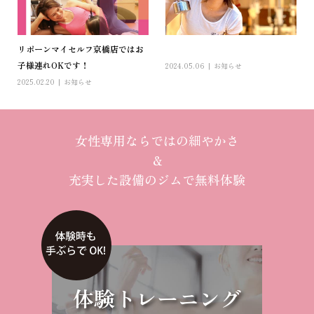
リボーンマイセルフ京橋店ではお
 ︎︎
子様連れOKです！
2024.05.06
お知らせ
2025.02.20
お知らせ
女性専用ならではの細やかさ
＆
充実した設備のジムで無料体験
体験トレーニング