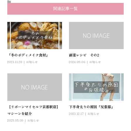
関連記事一覧
『冬のボディメイク食材』
副菜レシピ その2
2023.11.28
お知らせ
2024.09.06
お知らせ
【リボーンマイセルフ京都駅店】
下半身太りの原因『反張膝』
マシーンを紹介
2023.12.17
お知らせ
2025.05.09
お知らせ