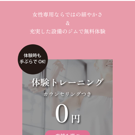
女性専用ならではの細やかさ
＆
充実した設備のジムで無料体験
体験トレーニング
カウンセリングつき
0
円