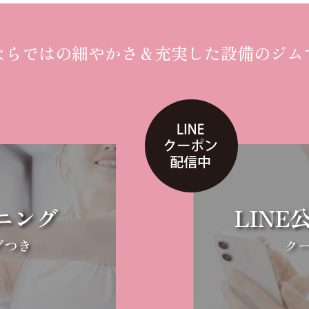
ならではの細やかさ
＆
充実した設備のジム
ニング
LIN
グつき
ク