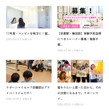
外食・コンビニを味方に！選...
【京都駅・梅田店】体験予約急増
につきトレーナー募集！集客不
2025.08.11
お知らせ
要...
2026.07.14
お知らせ
リボーンマイセルフ京橋店はプラ
変わりたいと思った日から、それ
イベートジムです！
が日常になるまで。リボーンマ
イ...
2024.03.29
お知らせ
2026.05.20
お知らせ