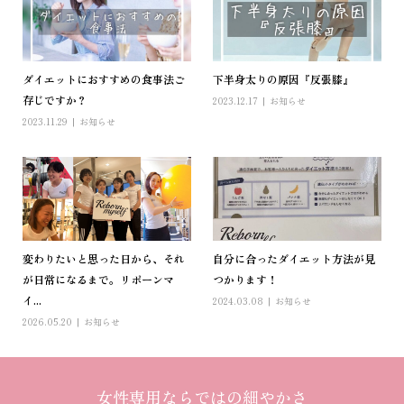
ダイエットにおすすめの食事法ご
下半身太りの原因『反張膝』
存じですか？
2023.12.17
お知らせ
2023.11.29
お知らせ
変わりたいと思った日から、それ
自分に合ったダイエット方法が見
が日常になるまで。リボーンマ
つかります！
イ...
2024.03.08
お知らせ
2026.05.20
お知らせ
女性専用ならではの細やかさ