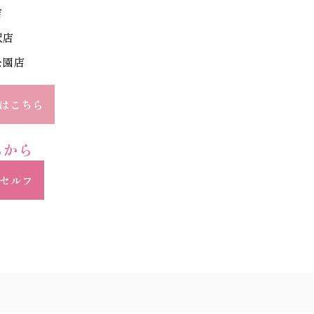
店
駅店
公園店
はこちら
らから
マイセルフ