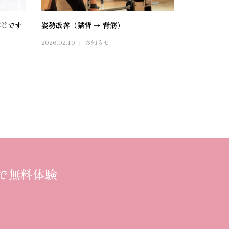
存じです
姿勢改善（猫背 → 背筋）
2026.02.10
お知らせ
で無料体験