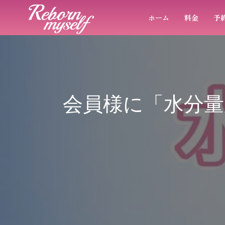
ホーム
料金
予
会員様に「水分