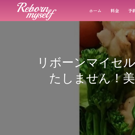
ホーム
料金
予
リボーンマイセ
たしません！