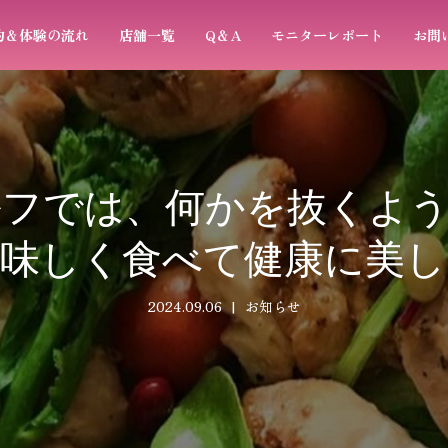
約＆体験の流れ
店舗一覧
Q＆A
モニターレポート
お問
ルフでは、何かを抜くよう
美味しく食べて健康に美し
2024.09.06
お知らせ