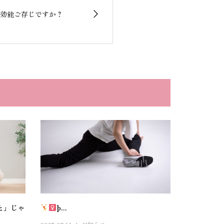
効能ご存じですか？
と」じゃ
þ...