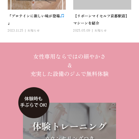
『プロテインに新しい味が登場
【リボーンマイセルフ京都駅店】
』
マシーンを紹介
2023.11.25
お知らせ
2025.05.09
お知らせ
女性専用ならではの細やかさ
＆
充実した設備のジムで無料体験
体験トレーニング
カウンセリングつき