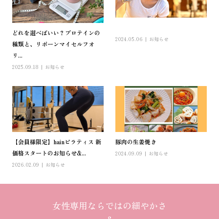
 ︎︎
どれを選べばいい？プロテインの
2024.05.06
お知らせ
種類と、リボーンマイセルフオ
リ...
2025.09.18
お知らせ
【会員様限定】hainピラティス 新
豚肉の生姜焼き
価格スタートのお知らせ&...
2024.09.09
お知らせ
2026.02.09
お知らせ
女性専用ならではの細やかさ
＆