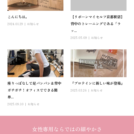
こんにちは。
【リボーンマイセルフ京都駅店】
背中のトレーニングである「ラ
2024.01.29
お知らせ
ッ...
2025.05.09
お知らせ
座りっぱなしで足パンパン＆背中
『プロテインに新しい味が登場』
ガチガチ！オフィスでできる簡
2025.03.26
お知らせ
単...
2025.09.10
お知らせ
女性専用ならではの細やかさ