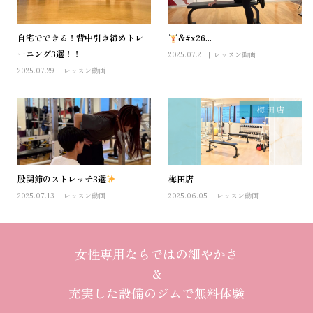
自宅でできる！背中引き締めトレ
‍&#x26...
ーニング3選！！
2025.07.21
レッスン動画
2025.07.29
レッスン動画
股関節のストレッチ3選
梅田店
2025.07.13
レッスン動画
2025.06.05
レッスン動画
女性専用ならではの細やかさ
＆
充実した設備のジムで無料体験