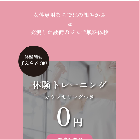
女性専用ならではの細やかさ
＆
充実した設備のジムで無料体験
体験トレーニング
カウンセリングつき
0
円