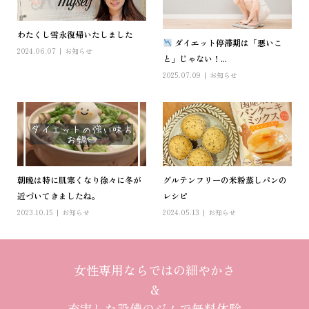
わたくし雪永復帰いたしました
ダイエット停滞期は「悪いこ
2024.06.07
お知らせ
と」じゃない！...
2025.07.09
お知らせ
朝晩は特に肌寒くなり徐々に冬が
グルテンフリーの米粉蒸しパンの
近づいてきましたね。
レシピ‍
2023.10.15
お知らせ
2024.05.13
お知らせ
女性専用ならではの細やかさ
＆
充実した設備のジムで無料体験