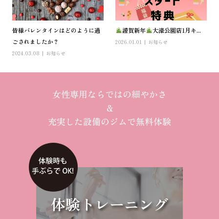
皆様バレンタインはどのように過
謹賀新年
大濠公園店1月キ...
ごされましたか？
2026.01.01
お知らせ
2024.03.08
お知らせ
女性専用ならではの細やかさ
＆
充実した設備のジムで無料体験
体験トレーニング